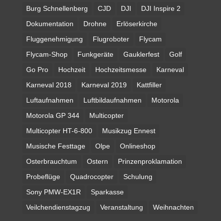
Burg Schnellenberg
CJD
DJI
DJI Inspire 2
Dokumentation
Drohne
Erlöserkirche
Fluggenehmigung
Flugroboter
Flycam
Flycam-Shop
Funkgeräte
Gauklerfest
Golf
Go Pro
Hochzeit
Hochzeitsmesse
Karneval
Karneval 2018
Karneval 2019
Kattfiller
Luftaufnahmen
Luftbildaufnahmen
Motorola
Motorola GP 344
Multicopter
Multicopter HT-6-800
Musikzug Ennest
Musische Festtage
Olpe
Onlineshop
Osterbrauchtum
Ostern
Prinzenproklamation
Probeflüge
Quadrocopter
Schulung
Sony PMW-EX1R
Sparkasse
Veilchendienstagzug
Veranstaltung
Weihnachten