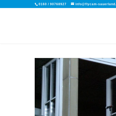
0160 / 90768927
info@flycam-sauerland