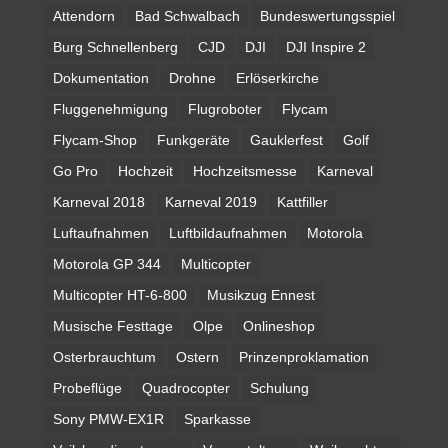
Attendorn
Bad Schwalbach
Bundeswertungsspiel
Burg Schnellenberg
CJD
DJI
DJI Inspire 2
Dokumentation
Drohne
Erlöserkirche
Fluggenehmigung
Flugroboter
Flycam
Flycam-Shop
Funkgeräte
Gauklerfest
Golf
Go Pro
Hochzeit
Hochzeitsmesse
Karneval
Karneval 2018
Karneval 2019
Kattfiller
Luftaufnahmen
Luftbildaufnahmen
Motorola
Motorola GP 344
Multicopter
Multicopter HT-6-800
Musikzug Ennest
Musische Festtage
Olpe
Onlineshop
Osterbrauchtum
Ostern
Prinzenproklamation
Probeflüge
Quadrocopter
Schulung
Sony PMW-EX1R
Sparkasse