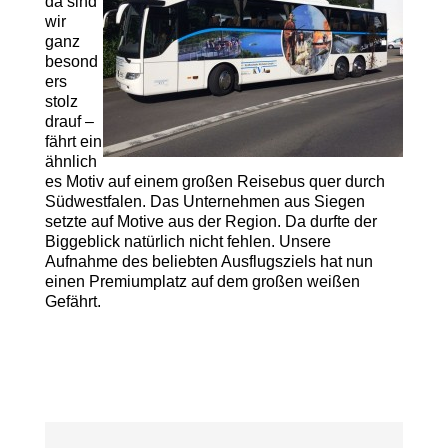
da sind
wir
ganz
besond
ers
stolz
drauf –
fährt ein
ähnlich
es Motiv auf einem großen Reisebus quer durch
Südwestfalen. Das Unternehmen aus Siegen
setzte auf Motive aus der Region. Da durfte der
Biggeblick natürlich nicht fehlen. Unsere
Aufnahme des beliebten Ausflugsziels hat nun
einen Premiumplatz auf dem großen weißen
Gefährt.