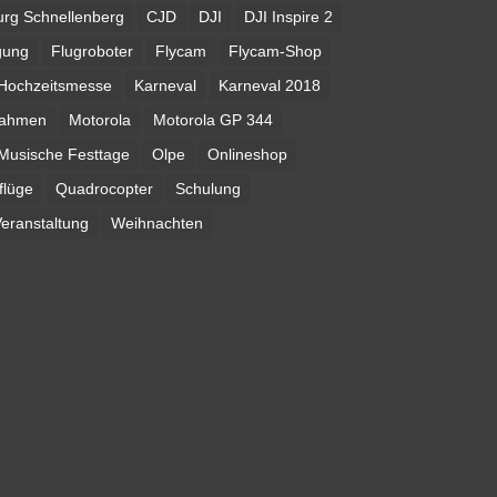
urg Schnellenberg
CJD
DJI
DJI Inspire 2
gung
Flugroboter
Flycam
Flycam-Shop
Hochzeitsmesse
Karneval
Karneval 2018
nahmen
Motorola
Motorola GP 344
Musische Festtage
Olpe
Onlineshop
flüge
Quadrocopter
Schulung
eranstaltung
Weihnachten