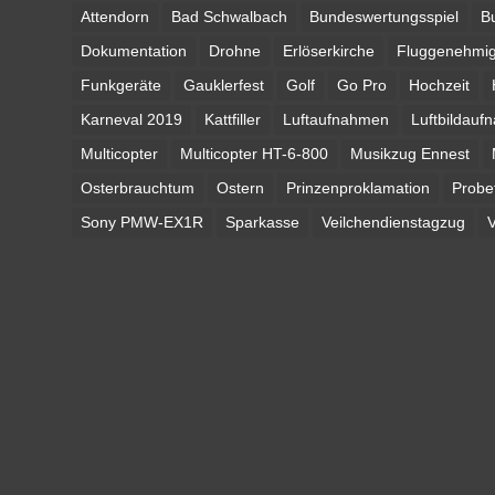
Attendorn
Bad Schwalbach
Bundeswertungsspiel
B
Dokumentation
Drohne
Erlöserkirche
Fluggenehmi
Funkgeräte
Gauklerfest
Golf
Go Pro
Hochzeit
Karneval 2019
Kattfiller
Luftaufnahmen
Luftbildauf
Multicopter
Multicopter HT-6-800
Musikzug Ennest
Osterbrauchtum
Ostern
Prinzenproklamation
Probe
Sony PMW-EX1R
Sparkasse
Veilchendienstagzug
V